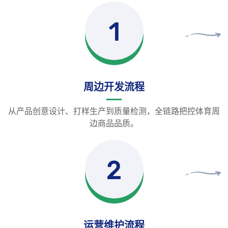
1
周边开发流程
从产品创意设计、打样生产到质量检测，全链路把控体育周
边商品品质。
2
运营维护流程