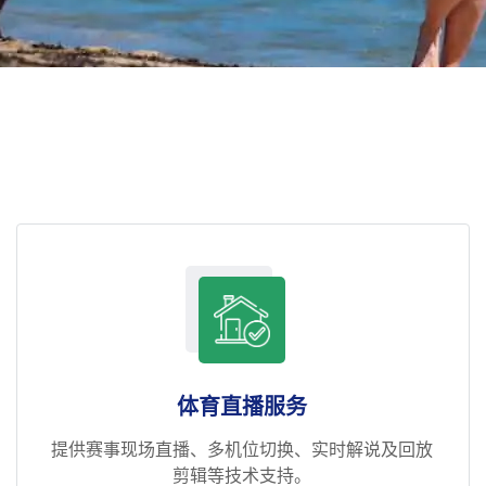
体育直播服务
提供赛事现场直播、多机位切换、实时解说及回放
剪辑等技术支持。