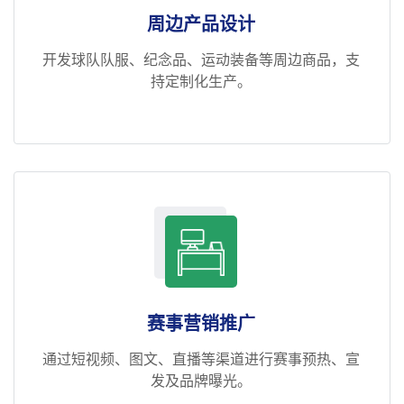
周边产品设计
开发球队队服、纪念品、运动装备等周边商品，支
持定制化生产。
赛事营销推广
通过短视频、图文、直播等渠道进行赛事预热、宣
发及品牌曝光。