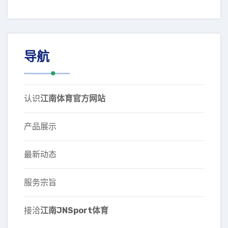
导航
认识
江南体育官方网站
产品展示
最新动态
服务宗旨
接洽
江南JNSport体育