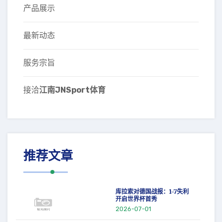
产品展示
最新动态
服务宗旨
接洽
江南JNSport体育
推荐文章
库拉索对德国战报：1-7失利
开启世界杯首秀
2026-07-01