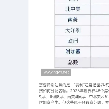
需要特别注意的是，“赛制”通常指世界杯
赛如何分配名额。2026年世界杯48个
9席、亚洲8席、南美洲6席、中北美及加
附加赛产生。但这些属于预选赛范畴，并