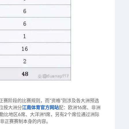
正赛阶段的比赛规则，而“资格”则涉及各大洲预选
席位按大洲分
江南体育官方网站
配：欧洲16席、非洲
勒比地区6席、大洋洲1席，另有2个席位通过洲际
非正赛赛制本身的内容。