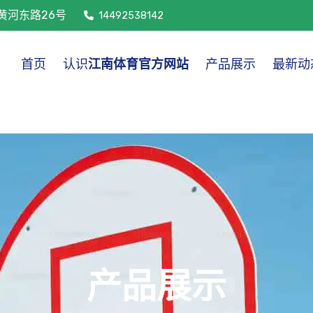
黄河东路26号
14492538142
首页
认识
江南体育官方网站
产品展示
最新动
产品展示