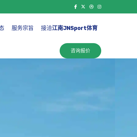
态
服务宗旨
接洽
江南JNSport体育
咨询报价