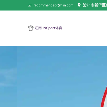
沧州市新华区
recommended@msn.com