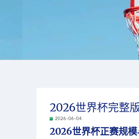
2026世界杯完整
2026-06-04
2026世界杯正赛规