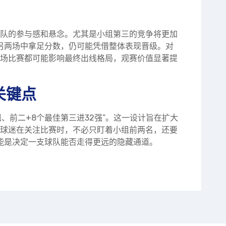
队的参与感和悬念。尤其是小组第三的竞争将更加
另两场中拿足分数，仍可能凭借整体表现晋级。对
场比赛都可能影响最终出线格局，观赛价值显著提
关键点
2组、前二+8个最佳第三进32强”。这一设计旨在扩大
球迷在关注比赛时，不必只盯着小组前两名，还要
能是决定一支球队能否走得更远的隐藏通道。