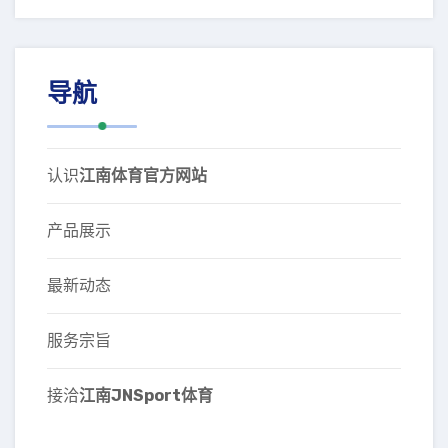
导航
认识
江南体育官方网站
产品展示
最新动态
服务宗旨
接洽
江南JNSport体育