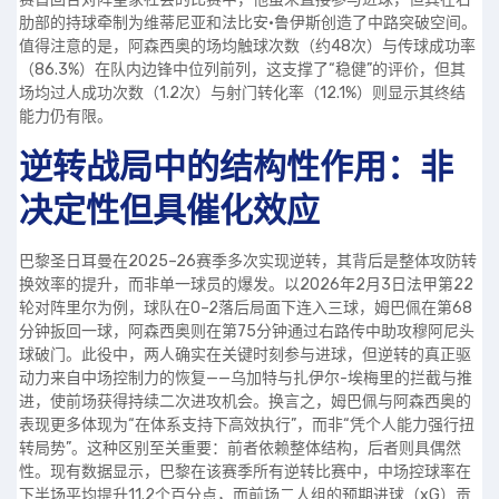
肋部的持球牵制为维蒂尼亚和法比安·鲁伊斯创造了中路突破空间。
值得注意的是，阿森西奥的场均触球次数（约48次）与传球成功率
（86.3%）在队内边锋中位列前列，这支撑了“稳健”的评价，但其
场均过人成功次数（1.2次）与射门转化率（12.1%）则显示其终结
能力仍有限。
逆转战局中的结构性作用：非
决定性但具催化效应
巴黎圣日耳曼在2025–26赛季多次实现逆转，其背后是整体攻防转
换效率的提升，而非单一球员的爆发。以2026年2月3日法甲第22
轮对阵里尔为例，球队在0–2落后局面下连入三球，姆巴佩在第68
分钟扳回一球，阿森西奥则在第75分钟通过右路传中助攻穆阿尼头
球破门。此役中，两人确实在关键时刻参与进球，但逆转的真正驱
动力来自中场控制力的恢复——乌加特与扎伊尔-埃梅里的拦截与推
进，使前场获得持续二次进攻机会。换言之，姆巴佩与阿森西奥的
表现更多体现为“在体系支持下高效执行”，而非“凭个人能力强行扭
转局势”。这种区别至关重要：前者依赖整体结构，后者则具偶然
性。现有数据显示，巴黎在该赛季所有逆转比赛中，中场控球率在
下半场平均提升11.2个百分点，而前场二人组的预期进球（xG）贡