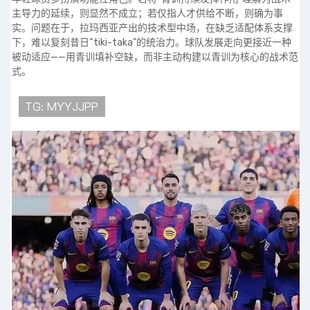
主导力的延续，则显然不成立；若仅指人才供给不断，则确为事
实。问题在于，拉玛西亚产出的技术型中场，在缺乏适配体系支撑
下，难以复刻昔日“tiki-taka”的统治力。球队发展走向更接近一种
被动适应——用青训填补空缺，而非主动构建以青训为核心的战术范
式。