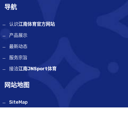
导航
认识
江南体育官方网站
产品展示
最新动态
服务宗旨
接洽
江南JNSport体育
网站地图
SiteMap
联系方式