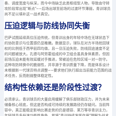
奏、调度宽度与纵深，而今中场缺乏此类枢纽型人物，导致由守转
攻阶段常出现“断点”——后场出球至前场的过渡环节薄弱，青训球员
尚不足以填补这一战术真空。
压迫逻辑与防线协同失衡
巴萨试图延续高位压迫传统，但青训出身的年轻中场在无球状态下
的协防意识与位置感仍显稚嫩。数据显示，球队在对方半场抢回球
权的比例低于西甲前四均值，且一旦压迫失败，防线回追速度不足
的问题被放大。孔德与阿劳霍组成的中卫组合虽具身体素质，但因
前场压迫未能有效延缓对手推进，常被迫在危险区域一对一防守。
这种攻防转换中的脆弱性，并非源于青训质量下降，而是体系设计
未根据新一代球员特点调整——要求他们执行超出当前能力范围的战
术任务，反而削弱整体稳定性。
结构性依赖还是阶段性过渡？
必须承认，青训球员的大量启用缓解了俱乐部财政压力，并为未来
储备核心班底，但这是否构成可持续的发展路径仍存疑问。当前阵
容中，真正能稳定影响比赛走势的仍是德容、莱万等非青训主力，
年轻球员多扮演功能性角色。若将“青训持续发挥作用”理解为战术