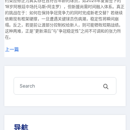
约束应修正为真实存在且符合年龄的球员，如2025年夏窗签下的
18岁阿根廷中场托马斯·阿圭罗），但新援尚需时间融入体系。真正
的挑战在于：如何在保持争冠竞争力的同时完成新老交替？若继续
依赖现有框架硬撑，一旦遭遇关键球员伤病潮，稳定性将瞬间崩
塌。反之，若提前让渡部分控制权给新人，则可能牺牲短期战绩。
这种两难，正是“更新滞后”与“争冠稳定性”之间不可调和的张力所
在。
上一篇
导航