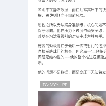
攻三区的参与深度差异。
差距不在静态数据，而在动态高压下的决
解，恩佐则倾向于规避风险。
恩佐之所以无法跻身准顶级，核心问题不
保守倾向。他在压力下过度依赖安全球，
难以在淘汰赛级别的对决中成为胜负手。
德容的短板则在于最后一传或射门的选择
直接威胁球门的机会。但这属于“上限提升
问题是结构性的——他的整个推进逻辑建
塌。
他的问题不是数据，而是高压下无法独立