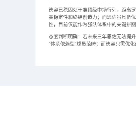
德容已稳固处于准顶级中场行列，距离罗
赛稳定性和终结创造力；而恩佐虽具备优
性，目前仅能作为强队体系中的关键拼图
态度判断明确：若未来三年恩佐无法提升
“体系依赖型”球员范畴；而德容只需优
导航