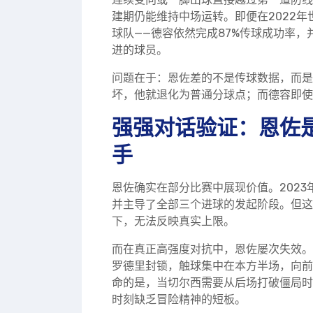
建期仍能维持中场运转。即便在2022
球队——德容依然完成87%传球成功率
进的球员。
问题在于：恩佐差的不是传球数据，而是
坏，他就退化为普通分球点；而德容即使
强强对话验证：恩佐
手
恩佐确实在部分比赛中展现价值。2023
并主导了全部三个进球的发起阶段。但这
下，无法反映真实上限。
而在真正高强度对抗中，恩佐屡次失效。
罗德里封锁，触球集中在本方半场，向前
命的是，当切尔西需要从后场打破僵局时
时刻缺乏冒险精神的短板。