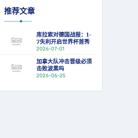
推荐文章
库拉索对德国战报：1-
7失利开启世界杯首秀
2026-07-01
加拿大队冲击晋级必须
击败波黑吗
2026-06-25