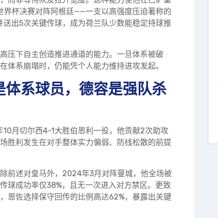
年世界杯决赛对阵阿根廷——一支以高强度压迫著称的
，并送出5次关键传球，成为荷兰队少数能稳定持球推
高压下自主创造推进通道的能力。一旦体系被破
在体系崩塌时，仍能凭个人能力维持进攻发起。
是体系球员，德容是强队杀
年10月切尔西4-1大胜伯恩利一役，他贡献2次助攻
场胜利发生在对手整体实力偏弱、防线松散的前提
除前述对皇马外，2024年3月对阵曼城，他全场被
传球成功率仅38%，且无一次进入对方禁区。更致
，恩佐选择保守回传的比例高达62%，暴露出关键