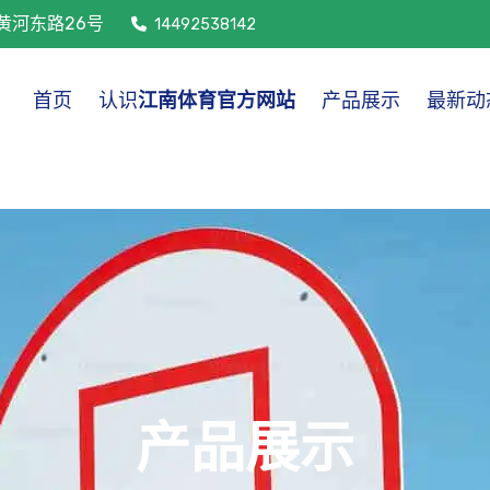
黄河东路26号
14492538142
首页
认识
江南体育官方网站
产品展示
最新动
产品展示