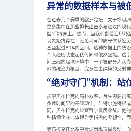
异常的数据样本与被
在过去几个赛季的欧洲足坛，关于扬·奥
更多集中在那些擅长出击参与进攻的现代
型”门将身上。然而，当我们翻看西甲乃
现象始终存在：无论马竞的防守体系经历
甚至超过80%的区间。这种数据上的统
个人经历状态起伏传闻时依然坚挺。这引
间压缩的足球环境中，一个被部分人认为
他的统治力根基，究竟是由纯粹的反射神
“绝对守门”机制：站
拆解奥布拉克的高扑救率，首先需要剥离
多数时间里的基础动作。与特尔施特根或
同，奥布拉克的比赛哲学极度收敛。他的
种精细化并非体现为手指尖的柔韧性，而
奥布拉克在比赛中极少出现盲目移动。面