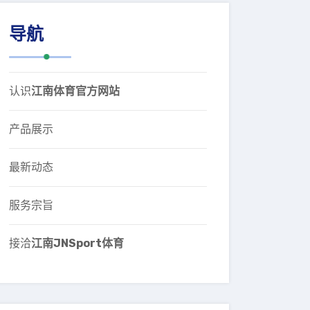
导航
认识
江南体育官方网站
产品展示
最新动态
服务宗旨
接洽
江南JNSport体育