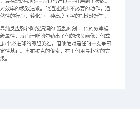
、最枯燥的技能——站位与选位——打磨到了极致。
对效率的极致追求。他通过减少不必要的动作，通
然性的行为，转化为一种高度可控的“止损操作”。
靠纯反应弥补防线漏洞的“混乱时刻”，他的效率模
级属性，反而清晰地勾勒出了他的球员画像：他或
扑出5个必进球的孤胆英雄，但他绝对是任何一支争冠
定性基石。奥布拉克的传奇，在于他用最朴实的方
级。