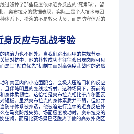
线过滤掉了那些极度依赖近身反应的“死角球”，留
因此，奥布拉克的数据表现，实际上是个人技术与团
种体系下，扮演的不是救火队员，而是防守体系的
近身反应与乱战考验
的统治力也不例外。当我们跳出西甲的常规节奏，
关键对抗中，他的扑救成功率往往会出现肉眼可见
而是其“站位优先”机制在面对高强度乱战时的必然
动和禁区内的小范围配合，会极大压缩门将的反应
，且伴随明显的变线或折射。这种场景下，赛前的
和身体柔韧性。这恰恰是奥布拉克相比于库尔图瓦
对短板。虽然奥布拉克的身体素质并不弱，但他并
。当防守体系被穿透，他被迫进行连续的近身反应扑
么在马竞防线失势、场面极度被动时，奥布拉克的
力挽狂澜，而是比赛场景已经脱离了他的高效扑救区