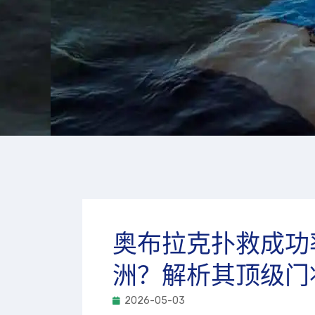
奥布拉克扑救成功
洲？解析其顶级门
2026-05-03