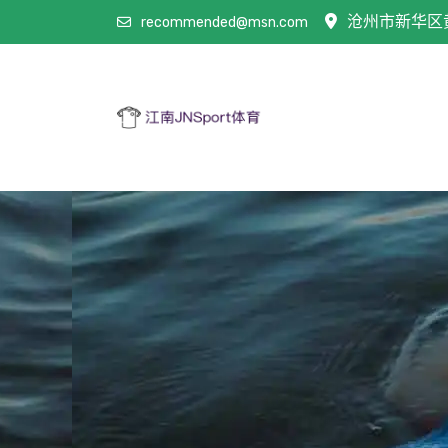
沧州市新华区
recommended@msn.com