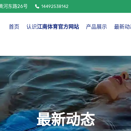
黄河东路26号
14492538142
首页
认识
江南体育官方网站
产品展示
最新动
最新动态