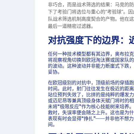
非巧合，而是战术筛选的结果：马竞的防
下了考验门将选位与重心的“考验球”。
队战术筛选机制高度契合的产物。他在这
最后一道精密过滤器。
对抗强度下的边界：
任何一种技术模型都有其边界，奥布拉克
将观察视角切换到欧冠淘汰赛或国家队的
的波动。这种波动并非能力断崖式下跌，
妥协。
在欧冠级别的对抗中，顶级前场的穿插跑
时间。此时，射门往往发生在极近的距离
站位预判失效了，比拼的是纯粹的爆发力
或迈尼昂等兼具顶级身体天赋门将时的相
未将“极限反应”作为核心技能树来培养
救时，失误率便会随之上升。这也是为什
表现有时会显得“挣扎”——并非他不想
间。