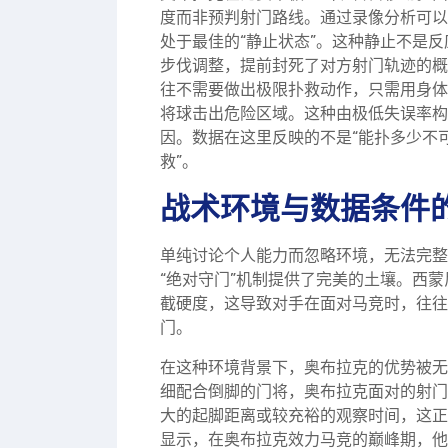
度而非预判射门路线。通过录像分析可以
处于最佳的“静止状态”。这种静止不是
步伐调整，提前封死了对方射门轨迹的概
往不需要做出极限扑救动作，只需用身体
将球击出危险区域。这种由极低失误率构
因。数据在这里反映的不是“能扑多少不
救”。
战术环境与数据条件
单纯讨论个人能力而忽略环境，无法完整
“绝对守门”机制提供了完美的土壤。西
截硬度，这导致对手在面对马竞时，往往只
门。
在这种环境背景下，奥布拉克的优势被无
细配合倒脚的门将，奥布拉克面对的射门
大的起脚距离或较充裕的观察时间，这正
显示，在奥布拉克效力马竞的巅峰期，他