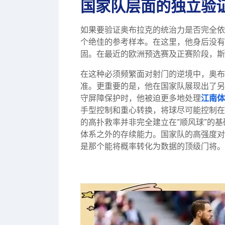
国家队层面的独立验
如果要验证奥布拉克的统治力是否完全依
个绝佳的参考样本。在这里，他身后没有
固。在最近的欧洲预选赛及正赛阶段，斯
在这种必须频繁面对射门的逆境中，奥布
准。更重要的是，他在国家队展现出了另
守屏障保护时，他被迫更多地处理
江南体
手型控制和重心转换，将球尽可能控制在
的高扑救率并非完全建立在“顺风球”的
体系之外的存续能力。国家队的高强度对
是那个能将概率转化为数据的顶级门将。