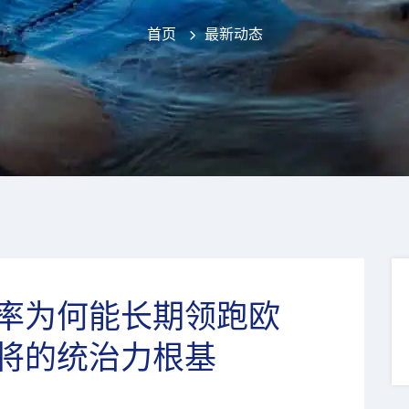
首页
最新动态
率为何能长期领跑欧
将的统治力根基