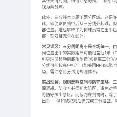
其在关键时刻。值得注意的是，“踩线”
视为两分球。
此外，三分线本身属于两分区域。这是许
此，即便球员腾空后从三分线外起跳，但
部位置。这也解释了为何球员常在出手后
那一刻双脚完全在线外。
常见误区：三分线距离不是全场统一
。由
同位置出手的实际距离可能相差近1米（F
引导球员移动到底角创造“短距离三分”
分线可能按高中标准（如美国NFHS规定为
场，需注意区分适用规则体系。
实战理解：规则影响空间与防守策略
。三
间逻辑。防守方必须扩大防区，避免对手
将防守拉出禁区。而裁判在判罚时，除了
出手——例如被犯规后仍完成三分投篮，