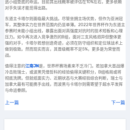
逃小组垫底的命运。目前其出线概率被评估在10%左右，更多依赖
对手失误才能觅得出路。
东道主卡塔尔则面临最大挑战。尽管坐拥主场优势，但作为亚洲冠
军，其整体实力在世界范围内仍显单薄。2022年世界杯作为东道主
参赛时未能小组出线，暴露出面对高强度对抗时的技术短板和心理
压力。如今再次进入竞争激烈的B组，面对三支风格迥异但整体更
强的对手，卡塔尔若想创造奇迹，必须在防守组织和定位球战术上
做到极致。然而现实而言，其晋级概率不足5%，更多是为荣誉而
战。
值得注意的
江南JN
是，世界杯赛场素来不乏冷门。若加拿大首战爆
冷击败瑞士，或波黑凭借哲科的经验偷得关键积分，B组格局或将
彻底洗牌。但就纸面实力、近期状态与大赛经验综合判断，瑞士与
加拿大最有可能携手出线，而波黑与卡塔尔则需寄望于超水平发挥
与命运眷顾。
上一篇
下一篇