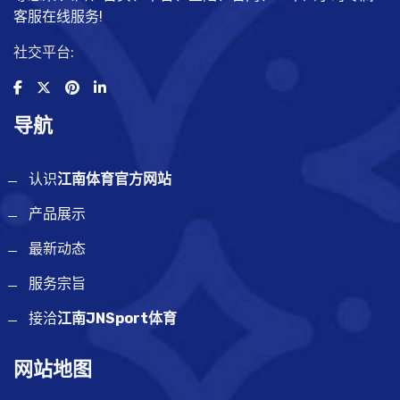
客服在线服务!
社交平台:
导航
认识
江南体育官方网站
产品展示
最新动态
服务宗旨
接洽
江南JNSport体育
网站地图