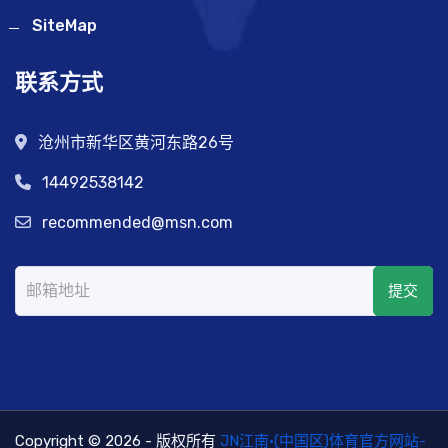
SiteMap
联系方式
沧州市新华区黄河东路26号
14492538142
recommended@msn.com
提交
Copyright © 2026 - 版权所有
JN江南·(中国区)体育官方网站-