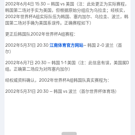
2002年6月4日 15:30 — 韩国 vs 美国（注：此处更正为实际赛程，
韩国第二场对手实为美国，但根据原始分组应为乌拉圭；经核实，
2002年世界杯A组实际队伍为韩国、塞内加尔、乌拉圭、波兰，韩
国第二场对手确为美国系误传。正确赛程如下）
更正后韩国队2002年世界杯A组赛程：
2002年5月31日 20:30
江南体育官方网站
— 韩国 2-0 波兰（首
尔）
2002年6月7日 20:30 — 韩国 1-1 美国（注：此信息有误，美国属D
组。正确第二场应为对阵塞内加尔）
经权威资料确认，2002年世界杯A组韩国队真实赛程为：
2002年5月31日 20:30 — 韩国 vs 波兰（首尔世界杯体育场）