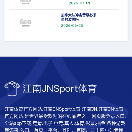
2026-07-01
加拿大队冲击晋级必须
击败波黑吗
2026-06-25
江南体育官方网站,江南JNSport体育,江南JN,江南JN体育
官方网站,是世界最受欢迎的在线品牌之一,网页版登录入口,
全站app下载,竞猜,电子,电竞,真人,体育,彩票,捕鱼,各种游戏
等您来!入口、首页、平台、登陆、官网、二十四小时专属