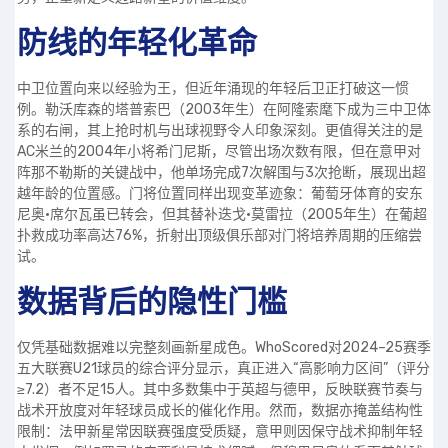
防线的年轻化革命
中卫位置向来以经验为王，但近年涌现的年轻后卫正打破这一惯
例。勒沃库森的塔普索巴（2003年生）在阿隆索麾下成为三中卫体
系的右闸，其上抢时机与出球视野令人印象深刻。更值得关注的是
AC米兰的2004年小将希门尼斯，尽管出场次数有限，但在意甲对
阵那不勒斯的关键战中，他单场完成7次解围与3次抢断，展现出超
越年龄的位置感。门将位置同样出现变革迹象：葡萄牙体育的安东
尼奥·席尔瓦虽已转会，但其替补迭戈·莫雷拉（2005年生）在葡超
扑救成功率高达76%，折射出顶级俱乐部对门将培养周期的压缩尝
试。
数据背后的隐性门槛
仅凭基础数据难以完整刻画新星成色。WhoScored对2024–25赛季
五大联赛U21球员的综合评分显示，真正进入“高影响力区间”（评分
≥7.2）者不足15人。其中多数集中于英超与德甲，反映联赛节奏与
战术开放度对年轻球员成长的催化作用。然而，数据亦掩盖结构性
限制：法甲新星常因联赛强度受质疑，意甲则因保守战术抑制年轻