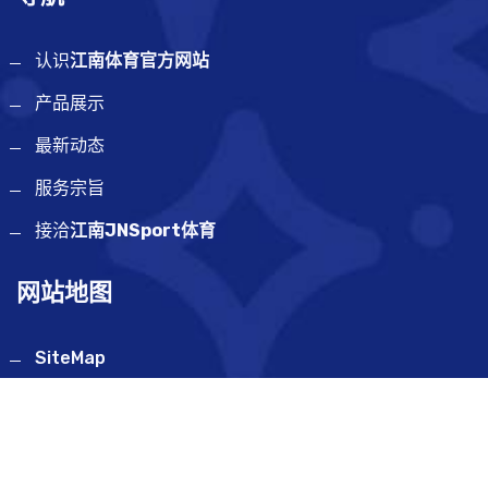
认识
江南体育官方网站
产品展示
最新动态
服务宗旨
接洽
江南JNSport体育
网站地图
SiteMap
联系方式
沧州市新华区黄河东路26号