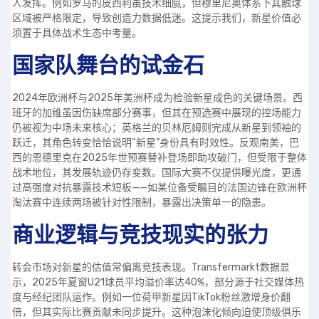
人发挥。例如罗马的皮西利虽技术细腻，但穆里尼奥体系下其触球
区域被严格限定，导致创造力数据低迷。这提示我们，新星价值必
须置于具体战术生态中考量。
国家队舞台的试金石
2024年欧洲杯与2025年美洲杯成为检验新星成色的关键场景。西
班牙的加维虽因伤缺席部分赛事，但其在预选赛中展现的控场能力
仍被视为中场未来核心；英格兰的贝林厄姆则完成从新星到领袖的
跃迁，其角色转变恰恰说明“新星”身份具有时效性。反观南美，巴
西的恩德里克在2025年世预赛替补登场即助攻破门，但受限于整体
战术地位，其发展轨迹仍存变数。国际大赛不仅提供曝光度，更通
过高强度对抗暴露技术短板——如某位备受瞩目的法国边锋在欧洲杯
淘汰赛中连续两场被针对性限制，暴露出决策单一的隐患。
商业逻辑与竞技现实的张力
转会市场对新星的估值常偏离竞技表现。Transfermarkt数据显
示，2025年夏窗U21球员平均溢价率达40%，部分源于社交媒体热
度与经纪团队运作。例如一位荷甲新星因TikTok粉丝激增身价翻
倍，但其实际比赛贡献未同步提升。这种泡沫化倾向迫使顶级俱乐