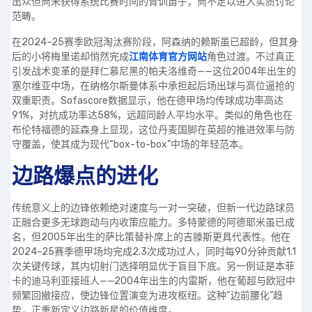
出众但尚未获得系统比赛时间的青训苗子，尚不足以进入实质讨论
范畴。
在2024–25赛季欧冠淘汰赛阶段，阿森纳的赖斯虽已超龄，但其身
后的小将梅里诺却悄然完成
江南体育官方网站
角色过渡。不过真正
引发战术变革的是拜仁慕尼黑的帕夫洛维奇——这位2004年出生的
塞尔维亚中场，在纳格尔斯曼体系中承担起后场出球与高位逼抢的
双重职责。Sofascore数据显示，他在德甲场均传球成功率高达
91%，对抗成功率达58%，远超同龄人平均水平。类似的角色也在
布伦特福德的延森身上显现，这位丹麦国脚在英超的推进效率与防
守覆盖，使其成为现代“box-to-box”中场的年轻范本。
边路爆点的进化
传统意义上的边锋依赖绝对速度与一对一突破，但新一代边路球员
正融合更多无球跑动与内收策应能力。多特蒙德的阿德耶米虽已成
名，但2005年出生的萨比策替补席上的吉滕斯更具代表性。他在
2024–25赛季德甲场均完成2.3次成功过人，同时每90分钟贡献1.1
次关键传球，其内切射门选择明显优于盲目下底。另一例证是本菲
卡的迪马利亚接班人——2004年出生的内雷斯，他在葡超与欧冠中
频繁回撤接应，使边锋位置演变为进攻枢纽。这种“边前腰化”趋
势，正重新定义边路新星的价值维度。