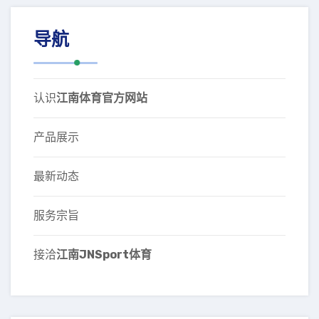
导航
认识
江南体育官方网站
产品展示
最新动态
服务宗旨
接洽
江南JNSport体育