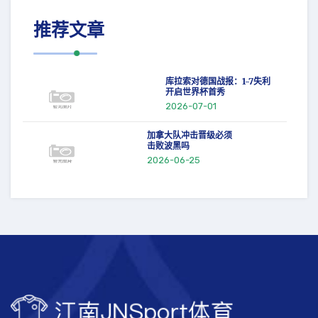
推荐文章
库拉索对德国战报：1-7失利
开启世界杯首秀
2026-07-01
加拿大队冲击晋级必须
击败波黑吗
2026-06-25