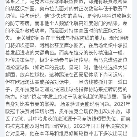
体系之上。马竞常年控球率联盟倒数，却拥有联赛最密集
的禁区保护圈，奥布拉克面对的射正次数常年低于联赛平
均值。换句话说，他“少失球”的背后，是全队牺牲进攻换来
的防守密度，而非他个人频繁化解高难度射门的结果。差
的不是扑救成功率，而是面对持续高压时的抗压能力缺
失。 更关键的问题在于出球与指挥防线的能力。现代顶级
门将如埃德森、阿利松甚至库尔图瓦，在后场组织中承担
着发起进攻的关键角色。而奥布拉克的长传精准度一般，
短传决策保守，极少主动参与后场传导。当马竞遭遇高位
逼抢型球队（如近年的曼城、皇马）时，他往往选择大脚
解围，放弃控球权。这种踢法在西蒙尼体系下尚可运转，
但在欧冠淘汰赛或强强对话中，一旦防线被撕开第一道口
子，奥布拉克缺乏通过快速出球或指挥协防来扭转局势的
能力。他的“稳定”本质上依赖于队友筑起的铜墙铁壁，而非
自身对比赛节奏的掌控。 场景验证更能说明问题。2021年
欧冠半决赛对阵切尔西，奥布拉克全场仅做出3次扑救，却
丢了2球，其中哈弗茨的进球源于马竞防线短暂失位，而奥
布拉克未能及时出击压缩空间；2023年国王杯半决赛次回
合对皇马，他在本泽马和维尼修斯轮番冲击下多次出现出