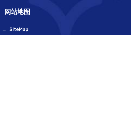
网站地图
SiteMap
联系方式
沧州市新华区黄河东路26号
14492538142
recommended@msn.com
提交