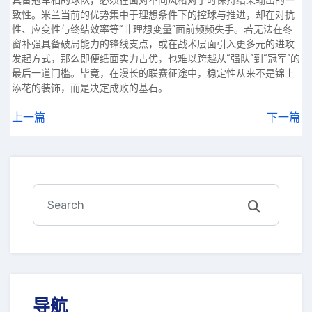
具备冠军相的球队，必须在面对不同风格对手时保持结果输出的一
致性。米兰当前的优势集中于理想条件下的控球与推进，却在对抗
性、应变性与终结效率等“非理想变量”面前频频失手。若无法在冬
窗补强具备破局能力的锋线支点，或在战术层面引入更多元的进攻
发起方式，那么即便纸面实力占优，也难以跨越从“强队”到“冠军”的
最后一道门槛。毕竟，在漫长的联赛征途中，稳定性从来不是锦上
添花的装饰，而是决定成败的基石。
上一篇
下一篇
导航