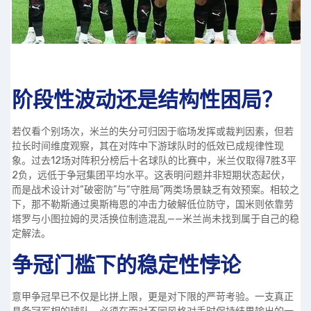
阶段性波动还是结构性困局？
若仅看个别场次，米兰的失分可归因于临场发挥或裁判因素，但若
拉长时间维度观察，其在对阵中下游球队时的低效已成规律性现
象。过去12场对阵积分榜后十名球队的比赛中，米兰仅取得7胜3平
2负，远低于争冠集团平均水平。这表明问题并非短期状态起伏，
而是战术设计对“破密防”与“守胜局”两类场景缺乏有效预案。相较之
下，那不勒斯通过奥斯梅恩的冲击力破解低位防守，国米则依靠劳
塔罗与小图拉姆的灵活换位制造混乱——米兰尚未找到属于自己的稳
定解法。
争冠门槛下的稳定性悖论
意甲争冠早已不仅是比拼上限，更是对下限的严苛考验。一支真正