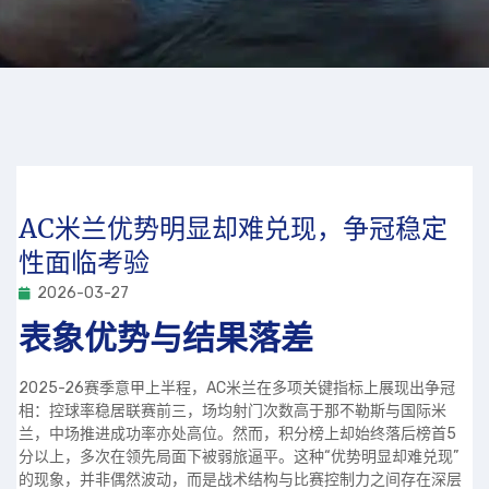
AC米兰优势明显却难兑现，争冠稳定
性面临考验
2026-03-27
表象优势与结果落差
2025-26赛季意甲上半程，AC米兰在多项关键指标上展现出争冠
相：控球率稳居联赛前三，场均射门次数高于那不勒斯与国际米
兰，中场推进成功率亦处高位。然而，积分榜上却始终落后榜首5
分以上，多次在领先局面下被弱旅逼平。这种“优势明显却难兑现”
的现象，并非偶然波动，而是战术结构与比赛控制力之间存在深层