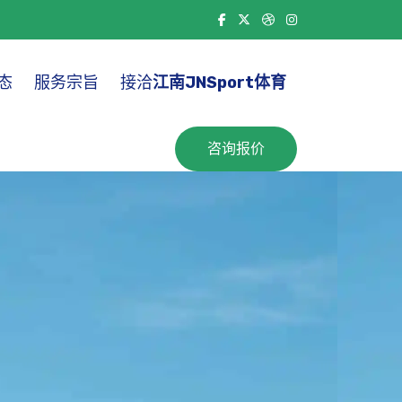
态
服务宗旨
接洽
江南JNSport体育
咨询报价