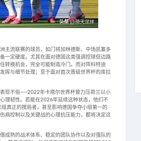
洲主流联赛的球员，如门将加林德斯、中场凯塞多
备一定硬度。尤其在面对德国这类强调控球但边路
住转换机会，完全可能制造冷门。而对阵科特迪
发挥与细节处理；至于面对首次晋级世界杯的库拉
表现不俗——2022年卡塔尔世界杯曾力压荷兰以小
心理韧性。若能在2026年延续这种状态，他们不
为E组真正的搅局者，甚至影响德国争夺小组第一的
伤病控制以及关键战的心理抗压能力，都将决定这
借成熟的战术体系、稳定的团队协作以及对强队的