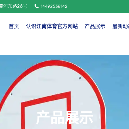
黄河东路26号
14492538142
首页
认识
江南体育官方网站
产品展示
最新动
产品展示