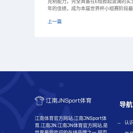
克制能力，完全具备在E组掀起波澜的实
年的佳绩，成为本届世界杯小组赛阶段最
上一篇
导航
江南体育官方网站,江南JNSport体
认
育,江南JN,江南JN体育官方网站,是
世界最受欢迎的在线品牌之一,网页