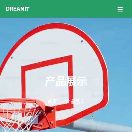
产品展示
首页
产品展示