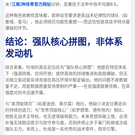
米/
江南JN体育官方网站
分钟，显著低于法甲中场平均值8.5。
这种角色依赖性意味着，若转会至要求更高战术纪律性的球队（如
曼城、皇马），他必须经历功能性重塑——而这恰恰是其技术特点最
薄弱的环节。
结论：强队核心拼图，非体系
发动机
综合来看，杜埃的真实定位应为“强队核心拼图”：他能在特定体系
下（强调转换、空间开放）提供高效的持球推进和局部爆破，但无
法独立驱动复杂进攻或在高压环境中稳定输出。他的问题不是数据
量不足，而是数据质量受场景制约严重——在低强度联赛亮眼，在高
强度对抗中迅速平庸。
与“准顶级球员”（如麦迪逊、奥尔莫）相比，他缺少决定比赛走向
的持续创造力；与“世界顶级核心”（如罗德里、德布劳内）相比，
他既无战术主导权，也无逆境破局能力。未来若想突破上限，必须
补强无球跑动意识与防守参与度，否则终将止步于豪门轮换或次级
强队主力。本质上，杜埃是一名优秀的战术零件，而非引擎。