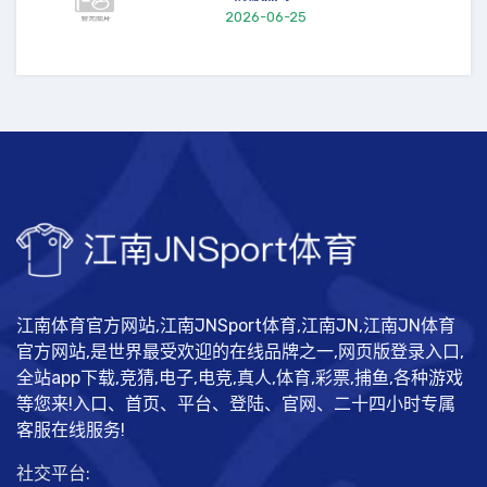
2026-06-25
江南体育官方网站,江南JNSport体育,江南JN,江南JN体育
官方网站,是世界最受欢迎的在线品牌之一,网页版登录入口,
全站app下载,竞猜,电子,电竞,真人,体育,彩票,捕鱼,各种游戏
等您来!入口、首页、平台、登陆、官网、二十四小时专属
客服在线服务!
社交平台: