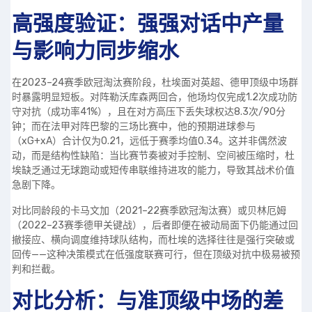
高强度验证：强强对话中产量
与影响力同步缩水
在2023–24赛季欧冠淘汰赛阶段，杜埃面对英超、德甲顶级中场群
时暴露明显短板。对阵勒沃库森两回合，他场均仅完成1.2次成功防
守对抗（成功率41%），且在对方高压下丢失球权达8.3次/90分
钟；而在法甲对阵巴黎的三场比赛中，他的预期进球参与
（xG+xA）合计仅为0.21，远低于赛季均值0.34。这并非偶然波
动，而是结构性缺陷：当比赛节奏被对手控制、空间被压缩时，杜
埃缺乏通过无球跑动或短传串联维持进攻的能力，导致其战术价值
急剧下降。
对比同龄段的卡马文加（2021–22赛季欧冠淘汰赛）或贝林厄姆
（2022–23赛季德甲关键战），后者即便在被动局面下仍能通过回
撤接应、横向调度维持球队结构，而杜埃的选择往往是强行突破或
回传——这种决策模式在低强度联赛可行，但在顶级对抗中极易被预
判和拦截。
对比分析：与准顶级中场的差