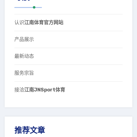
认识
江南体育官方网站
产品展示
最新动态
服务宗旨
接洽
江南JNSport体育
推荐文章