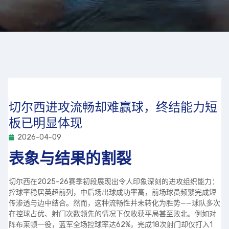
切尔西进攻流畅却难赢球，终结能力短
板已明显体现
2026-04-09
表象与结果的割裂
切尔西在2025–26赛季初段展现出令人印象深刻的进攻组织能力：
控球率稳居英超前列，中后场出球成功率高，前场球员频繁完成短
传渗透与边中结合。然而，这种流畅性并未转化为胜势——球队多次
在控球占优、射门次数领先的情况下仅收获平局甚至败北。例如对
阵布莱顿一役，蓝军全场控球率达62%，完成18次射门却仅打入1