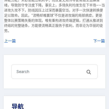
体能分配，未必总能压制对手；而反复无效传导更易滋生急躁情
绪，导致防守专注度下降。事实上，多场失利均发生在下半场——当
进攻久攻不下，防线因压上过深而暴露空当，对手一次快速转换便
足以致命。因此，“流畅却难赢球”不仅是进攻端的局部病症，更是
整体比赛策略失衡的体现。唯有重构进攻终端逻辑，打通从推进到
终结的完整链条，方能使流畅真正服务于胜利，而非沦为华丽的徒
劳。
上一篇
下一篇
导航