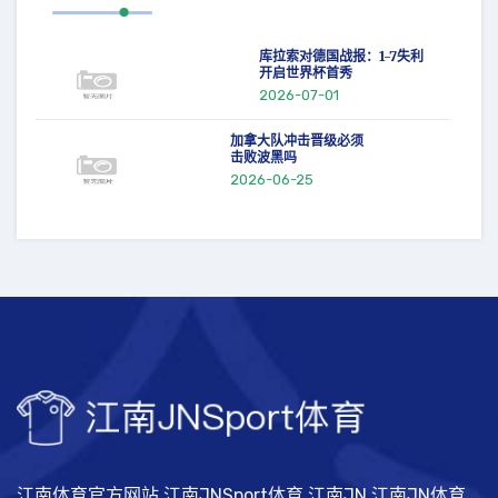
库拉索对德国战报：1-7失利
开启世界杯首秀
2026-07-01
加拿大队冲击晋级必须
击败波黑吗
2026-06-25
江南体育官方网站,江南JNSport体育,江南JN,江南JN体育