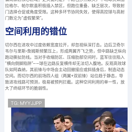
拉格尔、帕尔默虽积极插入禁区，但跑位重叠、缺乏层次，导致射
门选择仓促或角度受限。这种多环节协同失效，使得高控球与高射
门数沦为“虚假繁荣”。
空间利用的错位
切尔西在进攻中过度依赖宽度拉开，却忽视纵深打击。边后卫奇尔
韦尔与里斯·詹姆斯频繁压上，形成两翼齐飞之势，但中路缺乏纵向
跑动撕扯防线。当对手收缩防区、压缩肋部空间时，蓝军往往陷入
“横向倒脚陷阱”——球在边路反复横传却无法切入腹地。反观高效球
队如阿森纳，其前锋与中场会主动回撤接应或斜插身后，制造动态
空间。而切尔西的前场四人组（两翼+双前锋）站位趋于静态，导
致进攻线路可预测，极易被预判拦截。这种空间利用的单一性，放
大了终结环节的脆弱性。